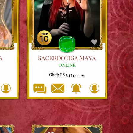
A
SACERDOTISA MAYA
ONLINE
Chat:
R$ 1,45
p/mim.