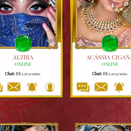
ALZIRA
ACÁSSIA CIGAN
ONLINE
ONLINE
Chat:
R$ 1,20
Chat:
R$ 1,20
p/mim.
p/mim.