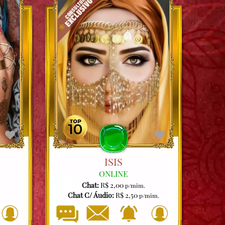
ISIS
ONLINE
Chat:
R$ 2,00
p/mim.
Chat C/ Áudio:
R$ 2,50
p/mim.