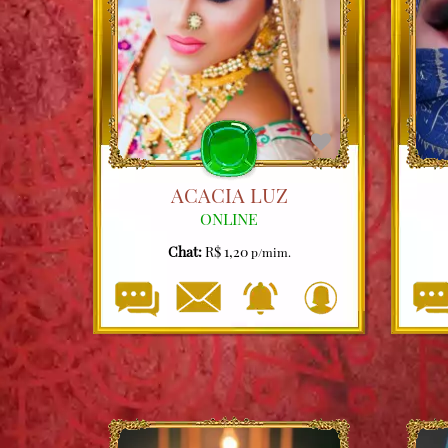
ACACIA LUZ
ONLINE
Chat:
R$ 1,20
p/mim.