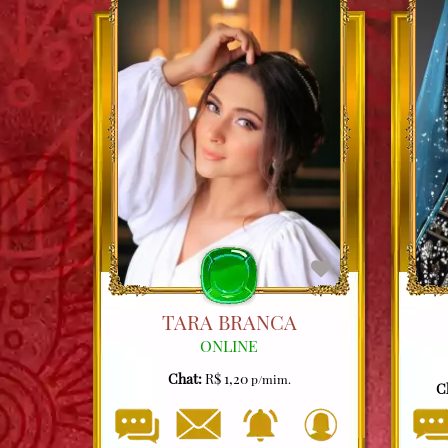
TARA BRANCA
ONLINE
Chat:
R$ 1,20
p/mim.
C