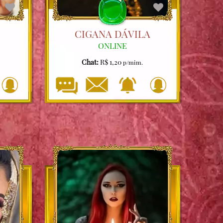
CIGANA DÁVILA
ONLINE
Chat:
R$ 1,20
p/mim.