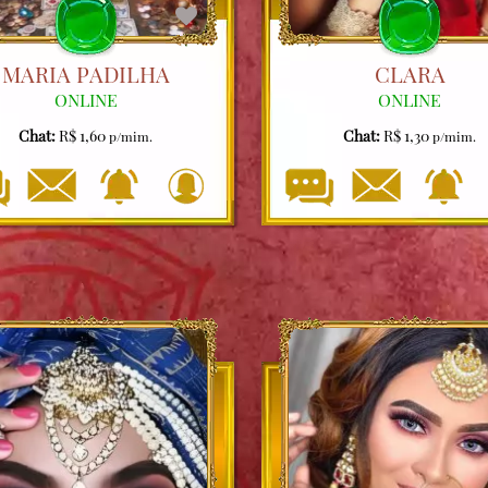
MARIA PADILHA
CLARA
ONLINE
ONLINE
Chat:
R$ 1,60
Chat:
R$ 1,30
p/mim.
p/mim.