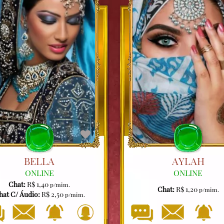
BELLA
AYLAH
ONLINE
ONLINE
Chat:
R$ 1,40
p/mim.
Chat:
R$ 1,20
p/mim.
hat C/ Áudio:
R$ 2,50
p/mim.